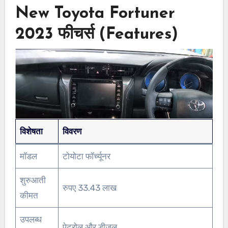
New Toyota Fortuner
2023 फीचर्स (Features)
विशेषता
विवरण
मॉडल
टोयोटा फॉर्च्यूनर
शुरुआती
रुपए 33.43 लाख
कीमत
उपलब्ध
पेट्रोल और डीजल