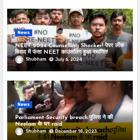
News
NEET 2024 Counselling Shocker! पेपर लीक
विवाद में फंसा NEET काउंसलिंग हुआ स्थगित!
Shubham
July 6, 2024
News
Parliament Security breach:पुलिस ने की
Neelam के घर raid
Shubham
December 18, 2023