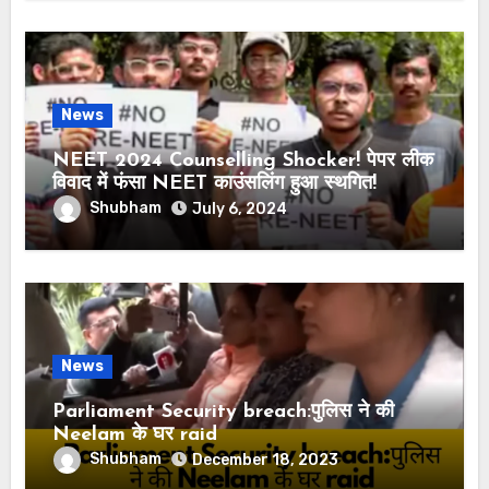
News
NEET 2024 Counselling Shocker! पेपर लीक
विवाद में फंसा NEET काउंसलिंग हुआ स्थगित!
Shubham
July 6, 2024
News
Parliament Security breach:पुलिस ने की
Neelam के घर raid
Shubham
December 18, 2023