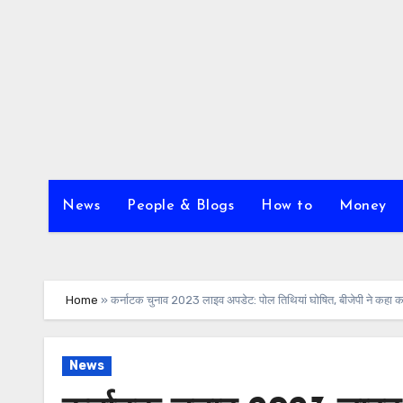
Skip
to
content
News
People & Blogs
How to
Money
Home
»
कर्नाटक चुनाव 2023 लाइव अपडेट: पोल तिथियां घोषित, बीजेपी ने कहा कमल
News