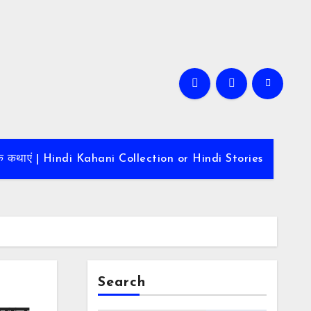
ादायक कथाएं | Hindi Kahani Collection or Hindi Stories
Search