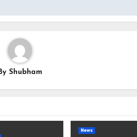
By
Shubham
News