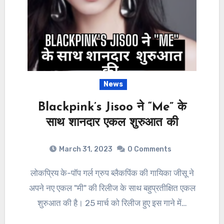
News
Blackpink’s Jisoo ने “Me” के
साथ शानदार एकल शुरुआत की
March 31, 2023
0 Comments
लोकप्रिय के-पॉप गर्ल ग्रुप ब्लैकपिंक की गायिका जीसू ने
अपने नए एकल "मी" की रिलीज के साथ बहुप्रतीक्षित एकल
शुरुआत की है। 25 मार्च को रिलीज हुए इस गाने में…