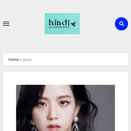
Skip
to
content
Home
»
jisoo