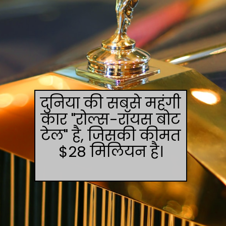
दुनिया की सबसे महंगी
कार "रोल्स-रॉयस बोट
टेल" है, जिसकी कीमत
$28 मिलियन है।