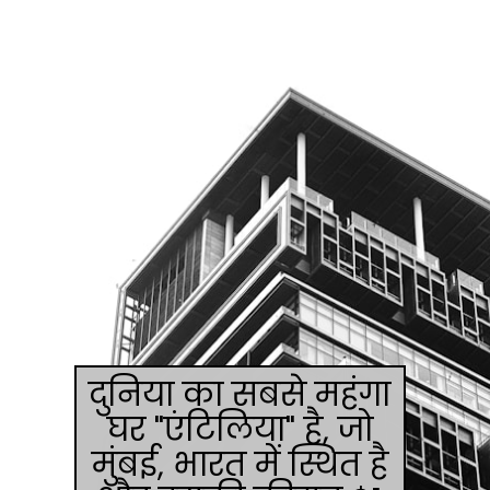
दुनिया का सबसे महंगा
घर "एंटिलिया" है, जो
मुंबई, भारत में स्थित है