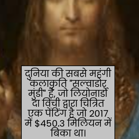
दुनिया की सबसे महंगी
कलाकृति "सल्वाडोर
मुंडी" है, जो लियोनार्डो
दा विंची द्वारा चित्रित
एक पेंटिंग है जो 2017
में $450.3 मिलियन में
बिका था।