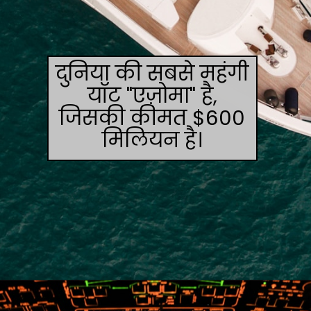
दुनिया की सबसे महंगी
यॉट "एज़ोमा" है,
जिसकी कीमत $600
मिलियन है।