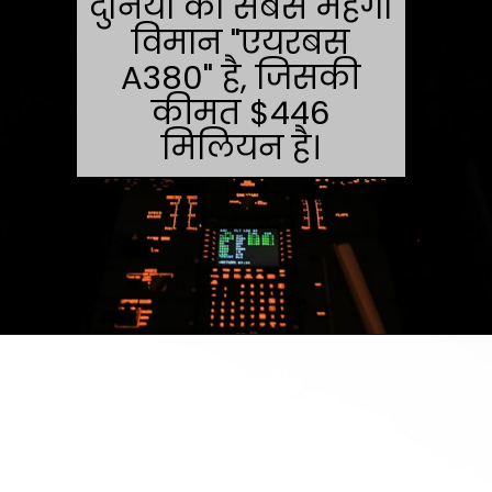
दुनिया का सबसे महंगा
विमान "एयरबस
A380" है, जिसकी
कीमत $446
मिलियन है।