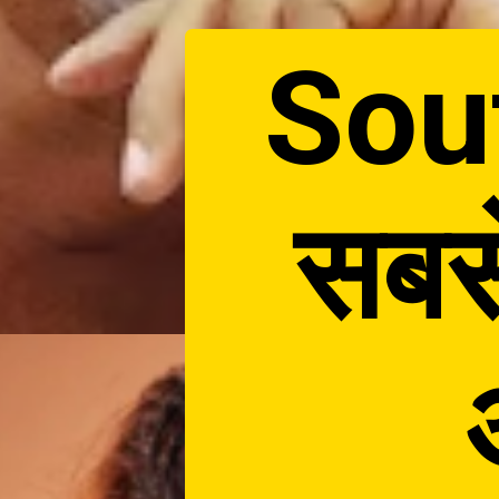
Sout
सबस