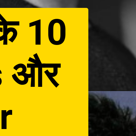
के 10
s और
r