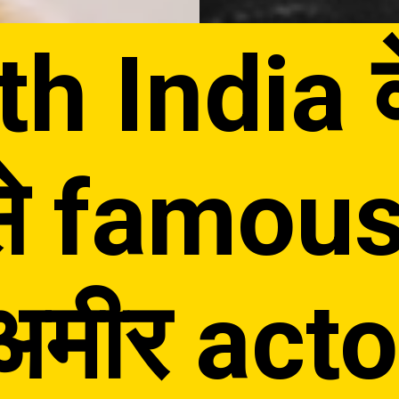
h India 
े famou
अमीर acto