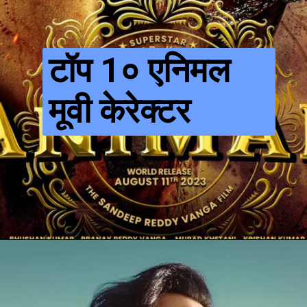
टॉप 1० एनिमल
मूवी केरेक्टर