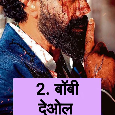
2. बॉबी
देओल