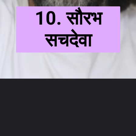
10. सौरभ
सचदेवा