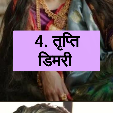
4. तृप्ति
डिमरी