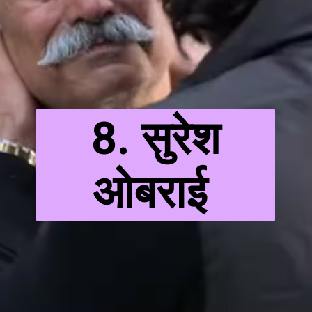
8. सुरेश
ओबराई