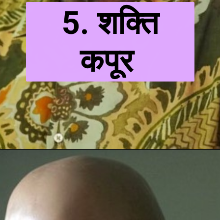
5. शक्ति
कपूर