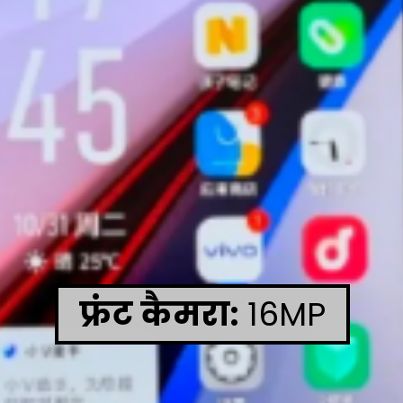
फ्रंट कैमरा:
16MP