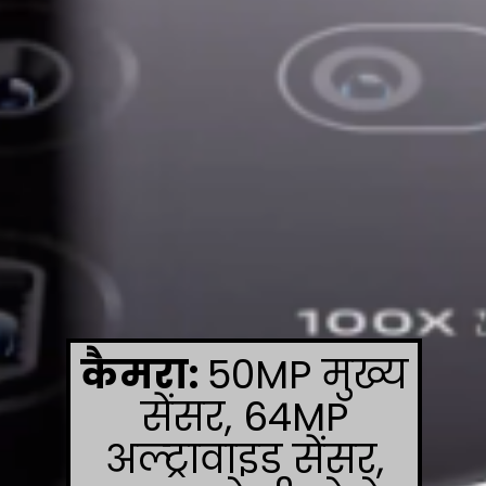
कैमरा:
50MP मुख्य
सेंसर, 64MP
अल्ट्रावाइड सेंसर,