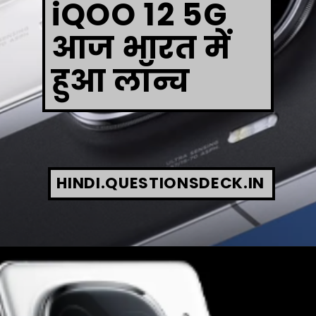
iQOO 12 5G
आज भारत में
हुआ लॉन्च
HINDI.QUESTIONSDECK.IN