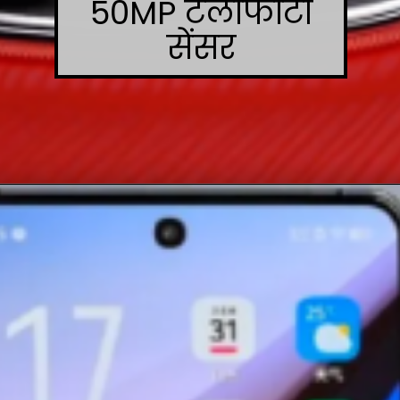
50MP टेलीफोटो
सेंसर