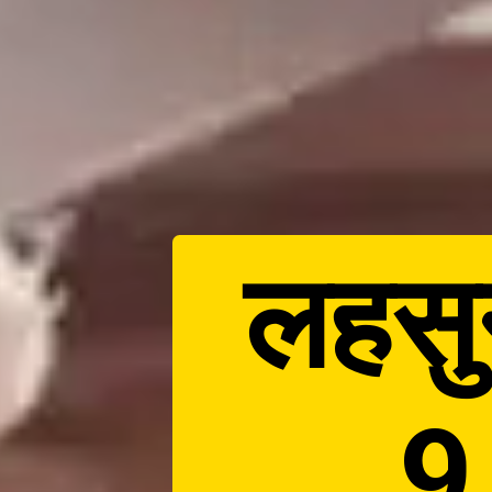
लहसु
9 