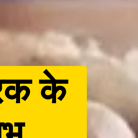
क के
ाभ