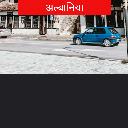
अल्बानि
या