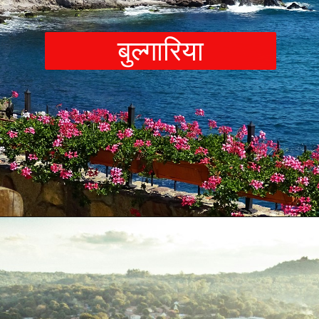
बुल्गारि
या